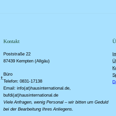
Kontakt
Ü
Poststraße 22
I
87439 Kempten (Allgäu)
Ü
K
Büro
S
t 
Telefon: 0831-17138
D
Email: info(at)hausinternational.de,
bufdi(at)hausinternational.de
Viele Anfragen, wenig Personal – wir bitten um Geduld
bei der Bearbeitung Ihres Anliegens.