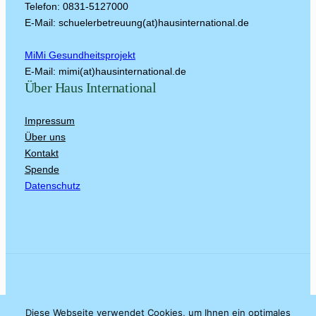
Telefon: 0831-5127000
E-Mail: schuelerbetreuung(at)hausinternational.de
MiMi Gesundheitsprojekt
E-Mail: mimi(at)hausinternational.de
Über Haus International
Impressum
Über uns
Kontakt
Spende
Datenschutz
© Gestaltet von unserem Mitglied Hani Fares
Diese Webseite verwendet Cookies, um Ihnen ein optimales