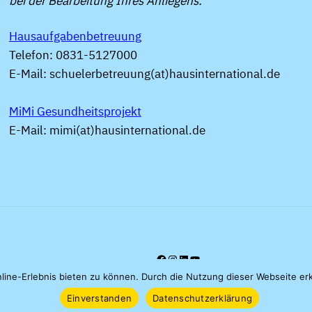
bei der Bearbeitung Ihres Anliegens.
Hausaufgabenbetreuung
Telefon: 0831-5127000
E-Mail: schuelerbetreuung(at)hausinternational.de
MiMi Gesundheitsprojekt
E-Mail: mimi(at)hausinternational.de
Facebook
Instagram
LinkedIn
YouTube
ine-Erlebnis bieten zu können. Durch die Nutzung dieser Webseite er
Einverstanden
Datenschutzerklärung