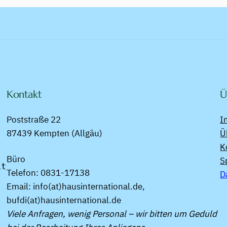
Kontakt
Ü
Poststraße 22
I
87439 Kempten (Allgäu)
Ü
K
Büro
S
t 
Telefon: 0831-17138
D
Email: info(at)hausinternational.de,
bufdi(at)hausinternational.de
Viele Anfragen, wenig Personal – wir bitten um Geduld